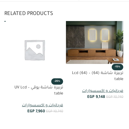
RELATED PRODUCTS
%
-15%
تربيزة شاشة (64) – (64) Lcd
et
table
-26%
تربيزة شاشة يوڤي – UV Lcd
فر
فردانيات و اكسسوارات
table
EGP
9,148
00
EGP
10,740
فردانيات و اكسسوارات
أضف إلى العربة
EGP
7,960
EGP
10,740
أضف إلى العربة