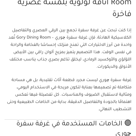
Room أناقة لؤلؤية بلمسة عصرية
فاخرة
إذا كنت تبحث عن غرفة سفرة تجمع بين الرقي العصري والتفاصيل
الكلاسيكية الهادئة، فإن غرفة سفرة چوري – Gory Dining Room تُعد
واحدة من أبرز الاختيارات التي تمنح منزلك إحساسًا بالفخامة والراحة
في نفس الوقت. هذا التصميم يتميز بمزيج ألوان راقي بين الأبيض
اللؤلؤي والأوكسيد الرمادي، ليخلق تناغم بصري جذاب يناسب مختلف
الأذواق والديكورات.
غرفة سفرة چوري ليست مجرد قطعة أثاث تقليدية، بل هي مساحة
متكاملة تم تصميمها بعناية لتكون مريحة في الاستخدام اليومي،
ومثالية لاستقبال الضيوف والمناسبات. كل تفصيلة فيها تعكس
اهتمامًا بالجودة والتفاصيل الدقيقة، بداية من الخامات الطبيعية وحتى
التشطيب النهائي.
🟣 الخامات المستخدمة في غرفة سفرة
چوري