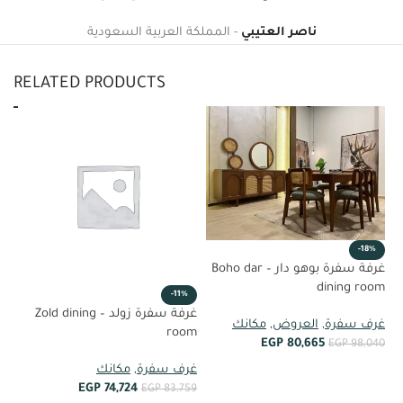
ناصر العتيبي
المملكة العربية السعودية
RELATED PRODUCTS
%
-18%
غرفة سفرة بوهو دار – Boho dar
om
dining room
-11%
غرفة سفرة زولد – Zold dining
غر
غرف سفرة
,
العروض
,
مكانك
room
EGP
80,665
40
EGP
98,040
غرف سفرة
,
مكانك
أضف إلى العربة
EGP
74,724
EGP
83,759