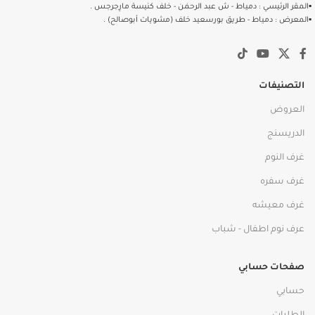
▪️المقر الرئيسي : دمياط - ش عبد الرحمٰن - خلف كنيسة مارِجرجس .
▪️المعرض : دمياط - طريق بورسعيد خلف (مشويات أبوصالح) .
التصنيفات
العروض
الدريسنج
غرف النوم
غرف سفره
غرف معيشه
عرف نوم اطفال - شباب
صفحات حسابي
حسابي