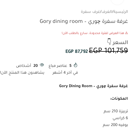
الرئيسية
/
الغرف
/
غرف سفرة
غرفة سفرة چوري – Gory dining room
⚠️ هذا العرض لفترة محدودة، سارع بالطلب الآن!
السعر 👇
EGP
101,759
EGP
87,792
5
عناصر مباع
20
أشخاص
في آخر 4 أشهر
يشاهدون هذا المنتج الآن!
غرفة سفرة چوري – Gory Dining Room
المكونات:
تربيزة 210 سم
6 كراسي
بوفيه 200 سم