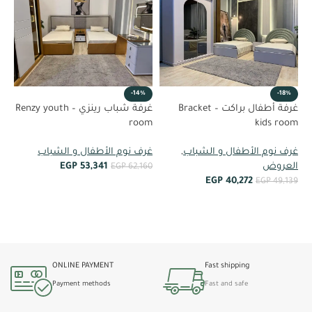
%
-14%
-18%
غرف
غرفة أطفال براكت – Bracket
غرفة شباب رينزي – Renzy youth
room
kids room
غر
غرف نوم الأطفال و الشباب
,
غرف نوم الأطفال و الشباب
39
العروض
53,341
EGP
EGP
62,160
EGP
40,272
EGP
49,139
أضف إلى العربة
أضف إلى العربة
ONLINE PAYMENT
Fast shipping
Payment methods
Fast and safe