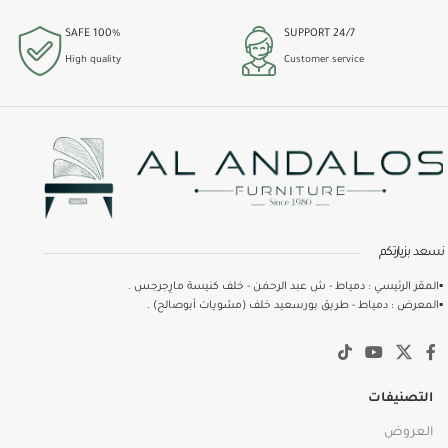
100% SAFE
24/7 SUPPORT
High quality
Customer service
نسعد بزيارتكم
▪️المقر الرئيسي : دمياط - ش عبد الرحمٰن - خلف كنيسة مارِجرجس .
▪️المعرض : دمياط - طريق بورسعيد خلف (مشويات أبوصالح) .
التصنيفات
العروض