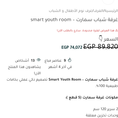
الرئيسية
/
الغرف
/
غرف نوم الأطفال و الشباب
غرفة شباب سمارت – smart youth room
⚠️ هذا العرض لفترة محدودة، سارع بالطلب الآن!
السعر 👇
EGP
89,820
EGP
74,072
9
عناصر مباع
13
أشخاص
في آخر 4 أشهر
يشاهدون هذا المنتج
الآن!
غرفة شباب سمارت – Smart Youth Room
تصميم ذكي عملي بخامات
طبيعية 100%.
مكونات غرفة سمارت (5 قطع ):
2 سرير 120 سم
وحدات تخزين معلقة