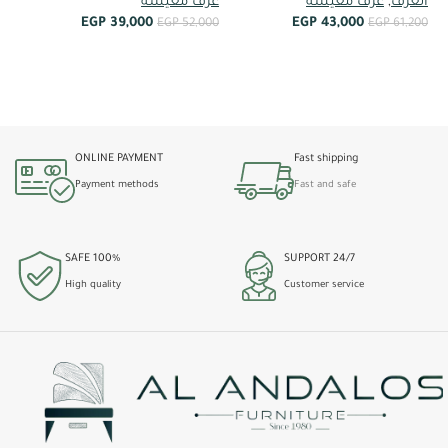
غر
الغرف
,
غرف معيشة
غرف معيشة
EGP
39,000
EGP
43,000
00
EGP
52,000
EGP
61,200
أضف إلى العربة
أضف إلى العربة
ONLINE PAYMENT
Fast shipping
Payment methods
Fast and safe
100% SAFE
24/7 SUPPORT
High quality
Customer service