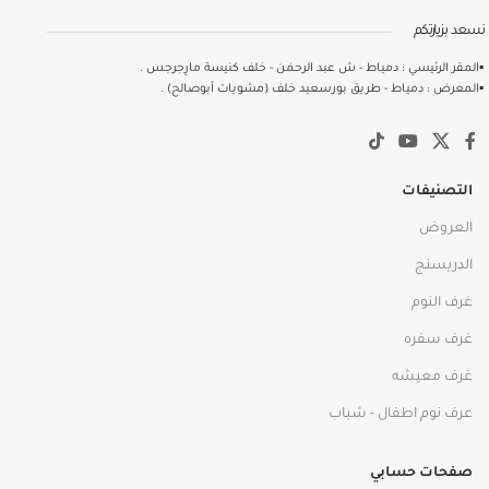
نسعد بزيارتكم
▪️المقر الرئيسي : دمياط - ش عبد الرحمٰن - خلف كنيسة مارِجرجس .
▪️المعرض : دمياط - طريق بورسعيد خلف (مشويات أبوصالح) .
التصنيفات
العروض
الدريسنج
غرف النوم
غرف سفره
غرف معيشه
عرف نوم اطفال - شباب
صفحات حسابي