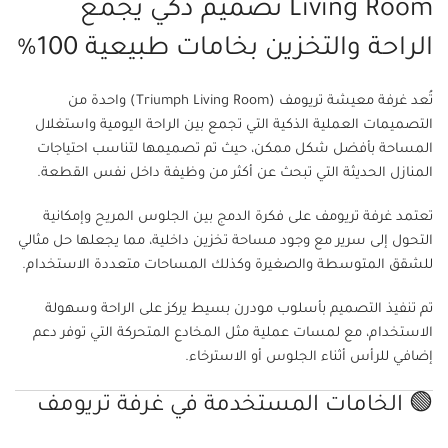
Living Room تصميم ذكي يجمع
الراحة والتخزين بخامات طبيعية 100%
تُعد غرفة معيشة تريومف (Triumph Living Room) واحدة من
التصميمات العملية الذكية التي تجمع بين الراحة اليومية واستغلال
المساحة بأفضل شكل ممكن، حيث تم تصميمها لتناسب احتياجات
المنازل الحديثة التي تبحث عن أكثر من وظيفة داخل نفس القطعة.
تعتمد غرفة تريومف على فكرة الدمج بين الجلوس المريح وإمكانية
التحول إلى سرير مع وجود مساحة تخزين داخلية، مما يجعلها حل مثالي
للشقق المتوسطة والصغيرة وكذلك المساحات متعددة الاستخدام.
تم تنفيذ التصميم بأسلوب مودرن بسيط يركز على الراحة وسهولة
الاستخدام، مع لمسات عملية مثل المخادع المتحركة التي توفر دعم
إضافي للرأس أثناء الجلوس أو الاسترخاء.
🟢 الخامات المستخدمة في غرفة تريومف