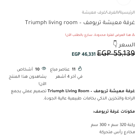
الرئيسية
/
الغرف
/
غرف معيشة
غرفة معيشة تريومف – Triumph living room
⚠️ هذا العرض لفترة محدودة، سارع بالطلب الآن!
السعر 👇
EGP
55,139
EGP
46,331
11
عناصر مباع
10
أشخاص
في آخر 4 أشهر
يشاهدون هذا المنتج
الآن!
غرفة معيشة تريومف – Triumph Living Room
تصميم عملي يجمع
الراحة والتخزين الذكي بخامات طبيعية عالية الجودة.
مكونات غرفة تريومف:
ركنة 320 سم + 300 سم
مخادع رأس متحركة