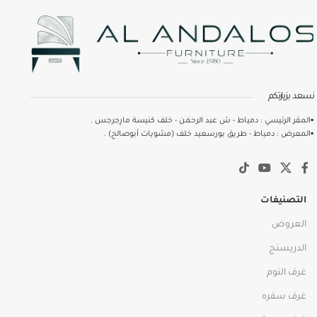
نسعد بزيارتكم
▪️المقر الرئيسي : دمياط - ش عبد الرحمٰن - خلف كنيسة مارِجرجس .
▪️المعرض : دمياط - طريق بورسعيد خلف (مشويات أبوصالح) .
التصنيفات
العروض
الدريسنج
غرف النوم
غرف سفره