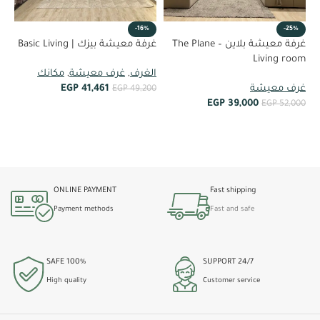
%
-16%
-25%
غرفة معيشة بلاين – The Plane
غرفة معيشة بيزك | Basic Living
om
Living room
الغرف
,
غرف معيشة
,
مكانك
غر
غرف معيشة
41,461
EGP
EGP
49,200
00
EGP
39,000
EGP
52,000
أضف إلى العربة
أضف إلى العربة
ONLINE PAYMENT
Fast shipping
Payment methods
Fast and safe
100% SAFE
24/7 SUPPORT
High quality
Customer service