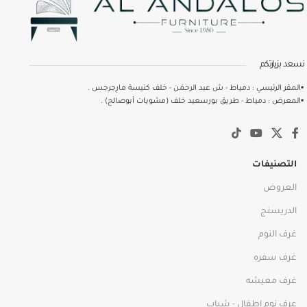
نسعد بزيارتكم
▪️المقر الرئيسي : دمياط - ش عبد الرحمٰن - خلف كنيسة مارِجرجس .
▪️المعرض : دمياط - طريق بورسعيد خلف (مشويات أبوصالح) .
التصنيفات
العروض
الدريسنج
غرف النوم
غرف سفره
غرف معيشه
عرف نوم اطفال - شباب