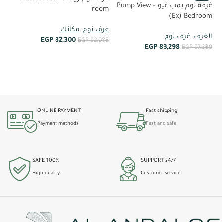
غرفة نوم بمب ڤيو – Pump View
room
(Ex) Bedroom
غر
غرف نوم
,
مكانك
00
الغرف
,
غرف نوم
EGP
82,300
EGP
92,088
EGP
83,298
EGP
97,339
أضف إلى العربة
أضف إلى العربة
ONLINE PAYMENT
Fast shipping
Payment methods
Fast and safe
100% SAFE
24/7 SUPPORT
High quality
Customer service