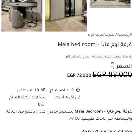
الرئيسية
/
الغرف
/
غرف نوم
غرفة نوم مايا – Maia bed room
⚠️ هذا العرض لفترة محدودة، سارع بالطلب الآن!
السعر 👇
EGP
88,000
EGP
72,000
9
عناصر مباع
18
أشخاص
في آخر 4 أشهر
يشاهدون هذا المنتج
الآن!
غرفة نوم مايا – Maia Bedroom
بتصميم مودرن هادئ يجمع بين الأناقة
والبساطة مع خامات طبيعية 100%.
مكونات غرفة مايا (7 قطع):