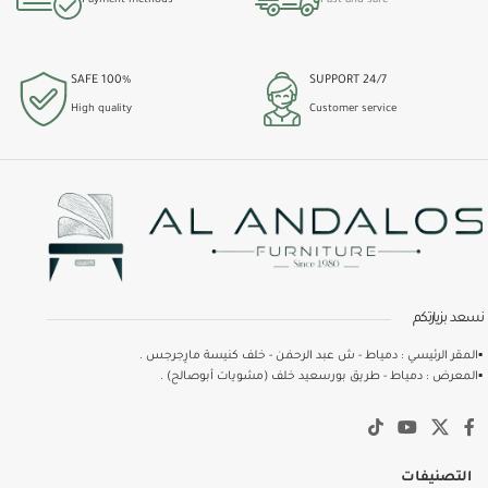
Payment methods
Fast and safe
100% SAFE
24/7 SUPPORT
High quality
Customer service
نسعد بزيارتكم
▪️المقر الرئيسي : دمياط - ش عبد الرحمٰن - خلف كنيسة مارِجرجس .
▪️المعرض : دمياط - طريق بورسعيد خلف (مشويات أبوصالح) .
التصنيفات