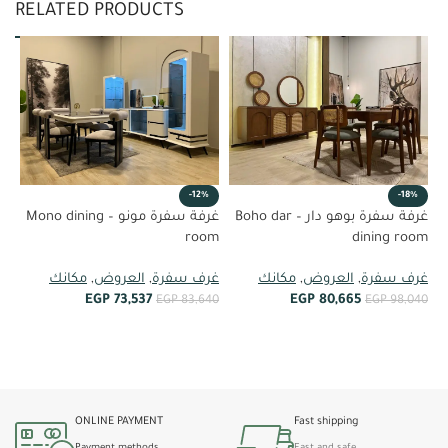
RELATED PRODUCTS
-12%
-18%
غرفة سفرة بوهو دار – Boho dar
غرفة سفرة مونو – Mono dining
om
room
dining room
غر
غرف سفرة
,
العروض
,
مكانك
غرف سفرة
,
العروض
,
مكانك
EGP
73,537
EGP
80,665
99
EGP
83,640
EGP
98,040
أضف إلى العربة
أضف إلى العربة
ONLINE PAYMENT
Fast shipping