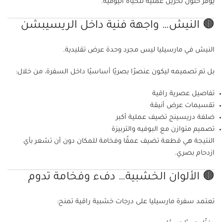
يوفر حلول تخزين عملية للحياة اليومية.
🟤 النيش… واجهة فنية داخل الريسيبشن
النيش في مارسيليا ليس مجرد وحدة عرض تقليدية.
بل تم تصميمه ليكون عنصرًا بصريًا أساسيًا داخل السفرة، من خلال:
تفاصيل عصرية راقية
تقسيمات عرض أنيقة
ضلفة دريسينج تضيف عملية أكبر
تصميم متوازن مع البوفيه والتربيزة
النتيجة هي قطعة تضيف عمقًا وفخامة للمكان دون أن تشعر بأي
ازدحام بصري.
🟤 الألوان الخشبية… دفء وفخامة تدوم
تعتمد سفرة مارسيليا على درجات خشبية راقية تمنح: