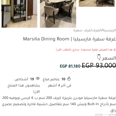
الرئيسية
/
الغرف
/
غرف سفرة
غرفة سفرة مارسيليا | Marsilia Dining Room
⚠️ هذا العرض لفترة محدودة، سارع بالطلب الآن!
السعر 👇
EGP
93,000
EGP
81,180
10
عناصر مباع
19
أشخاص
في آخر 4 أشهر
يشاهدون هذا المنتج
الآن!
غرفة سفرة مارسيليا مودرن بتربيزة كيرف 200 سم ب 6 كرسي وبوفيه 200
سم بأدراج Built-In ونيش 140 سم بتفاصيل خشبية فاخرة وتصميم عصري
راقٍ.