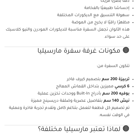
دفئًا بصريًا مريحًا
إحساسًا طبيعيًا بالفخامة
سهولة التنسيق مع الديكورات المختلفة
مظهرًا راقيًا لا يخرج من الموضة
هذه الألوان تجعل السفرة مناسبة للديكورات المودرن والنيو كلاسيك
على حد سواء.
🟤 مكونات غرفة سفرة مارسيليا
تتكون السفرة من:
تربيزة 200 سم
بتصميم كيرف فاخر
6 كرسي
مميزين بتداخل القماش المعالج
بوفيه 200 سم
بأدراج Built-In ووحدات تخزين عملية
نيش 140 سم
بتفاصيل عصرية وضلفة دريسينج مميزة
تم تصميم كل قطعة لتعمل بتناغم كامل وتقدم تجربة فاخرة وعملية
في الوقت نفسه.
🟤 لماذا تعتبر مارسيليا مختلفة؟