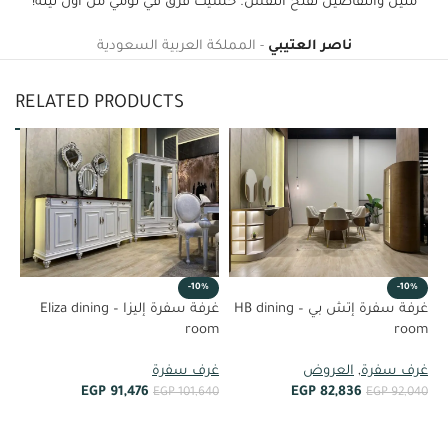
متين والتفاصيل تفتح النفس. حسيت فرق في نومي من أول ليلة!
ناصر العتيبي
المملكة العربية السعودية
RELATED PRODUCTS
%
-10%
-10%
غرفة سفرة إتش بي – HB dining
غرفة سفرة إليزا – Eliza dining
om
room
room
غر
غرف سفرة
,
العروض
غرف سفرة
EGP
91,476
EGP
82,836
84
EGP
101,640
EGP
92,040
أضف إلى العربة
أضف إلى العربة