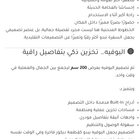
مظهرًا أكثر نعومة وانسيابية
إحساسًا بالفخامة الحديثة
راحة أكبر أثناء الاستخدام
حضورًا بصريًا مميزًا داخل المكان
الخطوط المنحنية هنا ليست مجرد تفصيلة جمالية، بل عنصر تصميمي
يجعل السفرة تبدو أكثر رقيًا وتميزًا عن التصميمات التقليدية.
🟤 البوفيه… تخزين ذكي بتفاصيل راقية
تم تصميم البوفيه بعرض
200 سم
ليجمع بين الجمال والعملية في
وقت واحد.
ويتميز بـ:
أدراج Built-In مدمجة داخل التصميم
مساحات تخزين عملية ومنظمة
واجهات أنيقة بتفاصيل مودرن
سهولة الوصول والتنظيم
التصميم يجعل البوفيه يبدو كقطعة ديكور فاخرة وفي الوقت نفسه