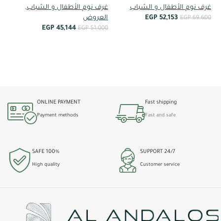
غرف نوم الأطفال و الشباب
غرف نوم الأطفال و الشباب
,
om
52,153
EGP
العروض
EGP
69,600
EGP
45,144
EGP
51,000
غر
أضف إلى العربة
57
أضف إلى العربة
ONLINE PAYMENT
Fast shipping
Payment methods
Fast and safe
100% SAFE
24/7 SUPPORT
High quality
Customer service