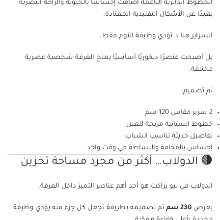
الخطوط الدائرية الناعمة أضافت إحساسًا بالحيوية والراحة البصرية
بعيدًا عن الأشكال التقليدية المعتادة.
السراير هنا لا تؤدي وظيفة النوم فقط…
بل أصبحت عنصرًا ديكوريًا أساسيًا يمنح الغرفة شخصية عصرية
مختلفة.
تم تصميم:
2 سرير مقاس 120 سم
خطوط انسيابية مريحة للعين
تفاصيل حديثة تناسب الشباب
إحساس بالفخامة والبساطة في وقت واحد
🟤 الدولاب… أكثر من مجرد مساحة تخزين
الدولاب في نيو براكت هو أحد أهم عناصر التميز داخل الغرفة.
بعرض
230 سم
تم تصميمه بطريقة تجعل كل جزء منه يؤدي وظيفة
محددة بأعلى كفاءة ممكنة.