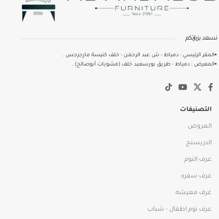
نسعد بزيارتكم
▪️المقر الرئيسي : دمياط - ش عبد الرحمٰن - خلف كنيسة مارِجرجس .
▪️المعرض : دمياط - طريق بورسعيد خلف (مشويات أبوصالح) .
التصنيفات
العروض
الدريسنج
غرف النوم
غرف سفره
غرف معيشه
عرف نوم اطفال - شباب