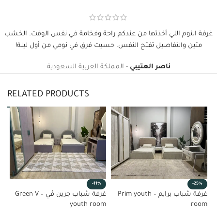
غرفة النوم اللي أخذتها من عندكم راحة وفخامة في نفس الوقت. الخشب
متين والتفاصيل تفتح النفس. حسيت فرق في نومي من أول ليلة!
ناصر العتيبي
المملكة العربية السعودية
RELATED PRODUCTS
-11%
-25%
غرفة شباب برايم – Prim youth
غرفة شباب جرين ڤي – Green V
youth room
room
%