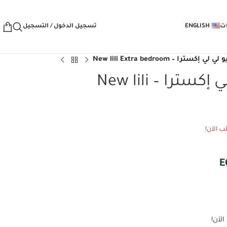
مجانًا
عند الطلب من خلال الم
ات
ENGLISH
تسجيل الدخول / التسجيل
إكسترا – New lili Extra bedroom
غرفة نوم نيو لي لي إكسترا – New lili
ب الآن!
E
لآن!