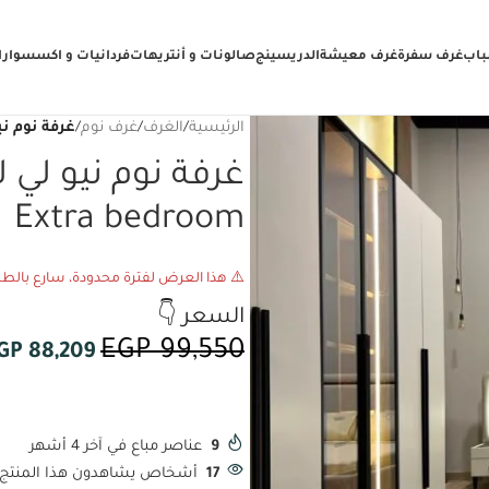
ركيب مجانًا + ميكانزم سحّارة لغرفة النوم 
باب
غرف سفرة
غرف معيشة
الدريسينج
صالونات و أنتريهات
فردانيات و اكسسوار
الرئيسية
/
الغرف
/
غرف نوم
/
غرفة نوم نيو لي لي 
Extra bedroom
⚠️ هذا العرض لفترة محدودة، سارع بالطل
السعر 👇
EGP
99,550
GP
88,209
9
عناصر مباع في آخر 4 أشهر
17
أشخاص يشاهدون هذا المنتج ا