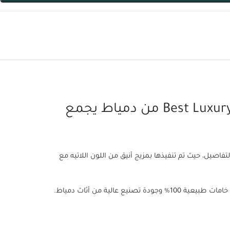
غرفة نوم نيو لي لي إكسترا – Best Luxury Modern New Lili Extra Bedroom Design من دمياط يجمع
والفخامة في التفاصيل، حيث تم تنفيذها بمزيج أنيق من اللون اللاتيه مع
لية من أثاث دمياط.