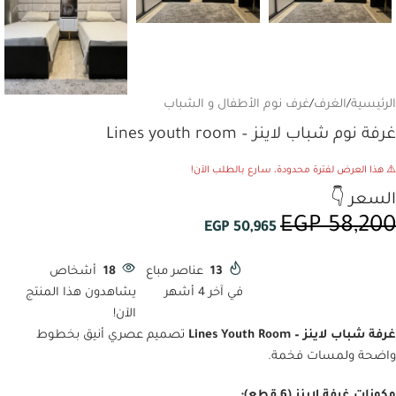
الرئيسية
/
الغرف
/
غرف نوم الأطفال و الشباب
غرفة نوم شباب لاينز – Lines youth room
⚠️ هذا العرض لفترة محدودة، سارع بالطلب الآن!
السعر 👇
EGP
58,200
EGP
50,965
13
عناصر مباع
18
أشخاص
في آخر 4 أشهر
يشاهدون هذا المنتج
الآن!
غرفة شباب لاينز – Lines Youth Room
تصميم عصري أنيق بخطوط
واضحة ولمسات فخمة.
مكونات غرفة لاينز (6 قطع):