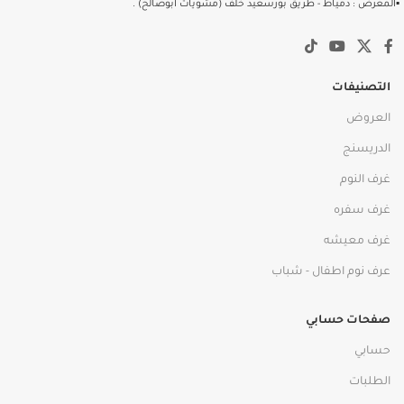
▪️المعرض : دمياط - طريق بورسعيد خلف (مشويات أبوصالح) .
التصنيفات
العروض
الدريسنج
غرف النوم
غرف سفره
غرف معيشه
عرف نوم اطفال - شباب
صفحات حسابي
حسابي
الطلبات