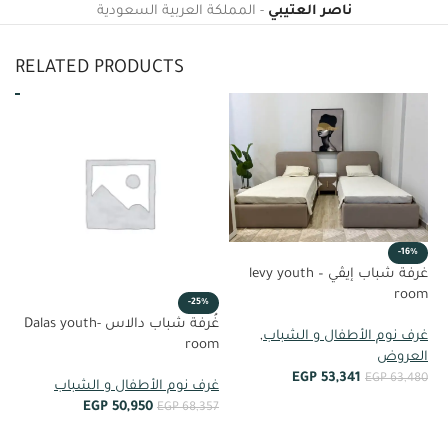
ناصر العتيبي
المملكة العربية السعودية
RELATED PRODUCTS
%
-16%
غرفة شباب إيڤي – levy youth
om
room
-25%
غُرفة شباب دالاس -Dalas youth
غر
غرف نوم الأطفال و الشباب
,
room
ال
العروض
EGP
53,341
99
EGP
63,480
غرف نوم الأطفال و الشباب
EGP
50,950
EGP
68,357
أضف إلى العربة
أضف إلى العربة